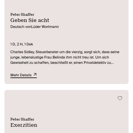
Peter Shaffer
Geben Sie acht
Deutsch vonLüder Wortmann
1 D, 2 H, 1 Dek
Charles Sidley, Steuerberater um die vierzig, sorgt sich, dass seine
junge, lebenslustige Frau Belinda ihm nicht treu ist. Um sich
Gewissheit zu schaffen, beschließt er, einen Privatdetektiv zu
engagieren. Dieser, Julian Cristoforu, ist ein Ekzentriker, dessen
Freigeist und bizarr-kreative Phantasie den stockkonservativen
Mehr Details
Charles heftig irritieren. Dennoch gibt er ihm den Auftrag, Belinda
bei ihren Ausflügen durch London zu beschatten.
Belinda bemerkt bald, dass ihr jemand folgt, was sie aber nicht
beunruhigt, sondern ihr vielmehr schmeichelt, weil sie Julian für
einen Verehrer hält....
Peter Shaffer
Exerzitien