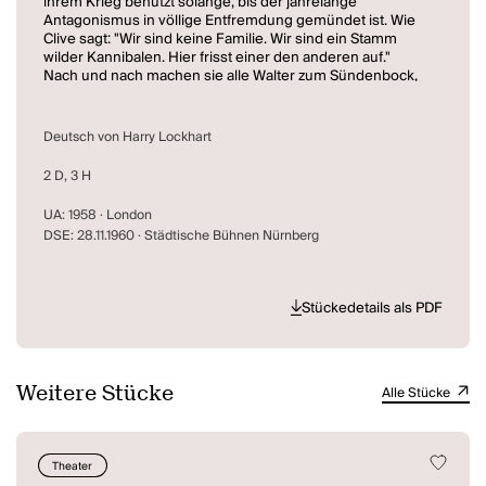
ihrem Krieg benutzt solange, bis der jahrelange
Antagonismus in völlige Entfremdung gemündet ist. Wie
Clive sagt: "Wir sind keine Familie. Wir sind ein Stamm
wilder Kannibalen. Hier frisst einer den anderen auf."
Nach und nach machen sie alle Walter zum Sündenbock,
und erst als sie ihn damit in einen Selbstmordversuch
treiben, wird ihnen das Ausmaß ihrer gegenseitigen
Grausamkeiten, die ihnen längst zur Gewohnheit
Deutsch von Harry Lockhart
geworden sind, bewusst.
2 D, 3 H
UA: 1958 · London
DSE: 28.11.1960 · Städtische Bühnen Nürnberg
Stückedetails als PDF
Weitere Stücke
Alle Stücke
Theater