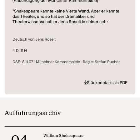
(Ankündigung der Münchner Kammerspiele)
"Shakespeare kannte keine Vierte Wand. Aber er kannte
das Theater, und so hat der Dramatiker und
Theaterwissenschaftler Jens Roselt in seiner sehr
heutigen Übersetzung besonders den performativen
Begriffen und Konstellationen nachgespürt. " (nachtkritik)
Deutsch von Jens Roselt
4 D, 11 H
DSE: 8.11.07 · Münchner Kammerspiele · Regie: Stefan Pucher
Stückedetails als PDF
Aufführungsarchiv
04
William Shakespeare