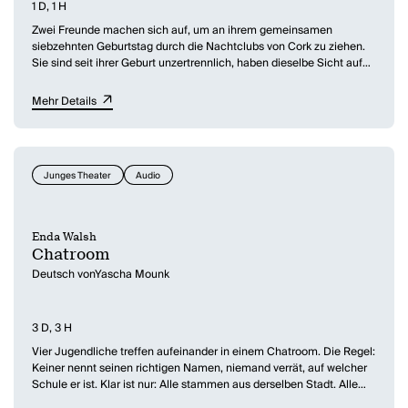
1 D, 1 H
Zwei Freunde machen sich auf, um an ihrem gemeinsamen
siebzehnten Geburtstag durch die Nachtclubs von Cork zu ziehen.
Sie sind seit ihrer Geburt unzertrennlich, haben dieselbe Sicht auf
die Dinge und ihre ganz eigene Sprache. An diesem Abend werden
sie sich trennen, und wer von den beiden überleben wird, hängt
Mehr Details
davon ab, wem es gelingt, sich zu lösen.
Junges Theater
Audio
Enda Walsh
Chatroom
Deutsch vonYascha Mounk
3 D, 3 H
Vier Jugendliche treffen aufeinander in einem Chatroom. Die Regel:
Keiner nennt seinen richtigen Namen, niemand verrät, auf welcher
Schule er ist. Klar ist nur: Alle stammen aus derselben Stadt. Alle
sind im selben Alter. Ungefähr fünfzehn. Sie heißen: William, Jack,