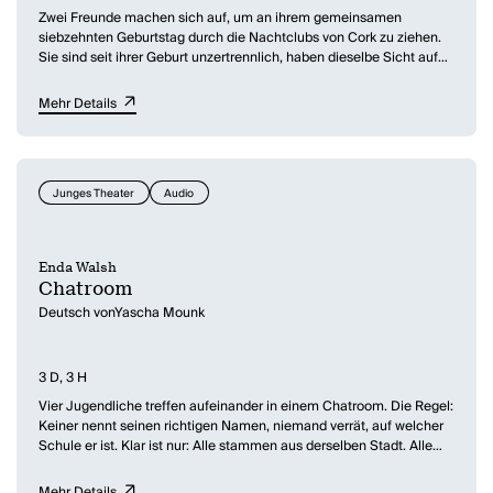
Zwei Freunde machen sich auf, um an ihrem gemeinsamen
siebzehnten Geburtstag durch die Nachtclubs von Cork zu ziehen.
Sie sind seit ihrer Geburt unzertrennlich, haben dieselbe Sicht auf
die Dinge und ihre ganz eigene Sprache. An diesem Abend werden
sie sich trennen, und wer von den beiden überleben wird, hängt
Mehr Details
davon ab, wem es gelingt, sich zu lösen.
Junges Theater
Audio
Enda Walsh
Chatroom
Deutsch vonYascha Mounk
3 D, 3 H
Vier Jugendliche treffen aufeinander in einem Chatroom. Die Regel:
Keiner nennt seinen richtigen Namen, niemand verrät, auf welcher
Schule er ist. Klar ist nur: Alle stammen aus derselben Stadt. Alle
sind im selben Alter. Ungefähr fünfzehn. Sie heißen: William, Jack,
Eva, Emily. Der Chatroom heißt "Die verdammten Besserwisser".
Mehr Details