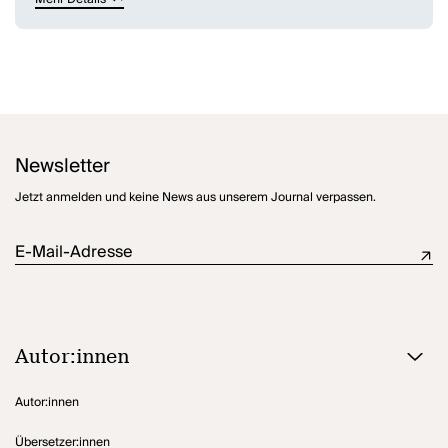
Oberstes Motto: Den anderen kluge Ratschläge erteilen, sich selbst
behaupten.
Der Chat beginnt zunächst harmlos. Doch dann kommt Jim dazu,
ein depressiver Gleichaltriger, einer, der den Sinn sucht, aber nicht
in so einer "selbstmitleidigen Teeni-Art" mit Kurt Cobain-Altar. Er hat
wirklich Probleme. Jim wird schnell zum Spielball der anderen. Aus
Langeweile reden sie ihm den Selbstmord als einzige Lösung ein. Er
soll stellvertretend für die Jugend ein Zeichen setzen ...
(Ankündigung der Münchner Kammerspiele)
Newsletter
Jetzt anmelden und keine News aus unserem Journal verpassen.
E-Mail-Adresse
Autor:innen
Autor:innen
Übersetzer:innen