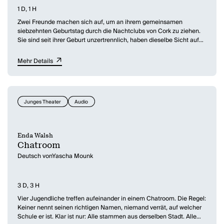
1 D, 1 H
Zwei Freunde machen sich auf, um an ihrem gemeinsamen
siebzehnten Geburtstag durch die Nachtclubs von Cork zu ziehen.
Sie sind seit ihrer Geburt unzertrennlich, haben dieselbe Sicht auf
die Dinge und ihre ganz eigene Sprache. An diesem Abend werden
sie sich trennen, und wer von den beiden überleben wird, hängt
Mehr Details
davon ab, wem es gelingt, sich zu lösen.
Junges Theater
Audio
Enda Walsh
Chatroom
Deutsch vonYascha Mounk
3 D, 3 H
Vier Jugendliche treffen aufeinander in einem Chatroom. Die Regel:
Keiner nennt seinen richtigen Namen, niemand verrät, auf welcher
Schule er ist. Klar ist nur: Alle stammen aus derselben Stadt. Alle