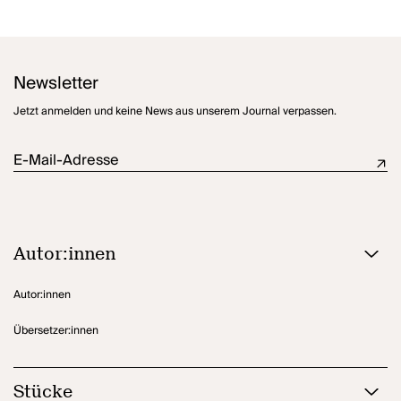
"Das Thema des Stücks ist nicht die Spaltung des Atoms, sondern
die Krise des Vertrauens. Weiter gespannt die Denk- und
Glaubenskrise der Gegenwart." (Carl Zuckmayer)
Newsletter
Jetzt anmelden und keine News aus unserem Journal verpassen.
E-Mail-Adresse
Autor:innen
Autor:innen
Übersetzer:innen
Stücke